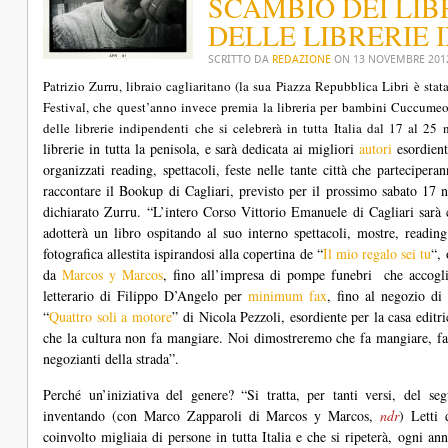
SCAMBIO DEI LIB
DELLE LIBRERIE 
SCRITTO DA
REDAZIONE
ON
13 NOVEMBRE 201
Patrizio Zurru, libraio cagliaritano (la sua
Piazza Repubblica Libri
è stata
Festival, che quest’anno invece premia la libreria per bambini
Cuccume
delle librerie indipendenti che si celebrerà in tutta Italia dal 17 al 2
librerie in tutta la penisola, e sarà dedicata ai migliori
autori
esordient
organizzati reading, spettacoli, feste nelle tante città che partecipera
raccontare il Bookup di Cagliari, previsto per il prossimo sabato 17 
dichiarato Zurru. “L’intero Corso Vittorio Emanuele di Cagliari sarà 
adotterà un libro ospitando al suo interno spettacoli, mostre, reading
fotografica allestita ispirandosi alla copertina de “
Il mio regalo sei tu
“,
da
Marcos y Marcos
, fino all’impresa di pompe funebri che accogl
letterario di Filippo D’Angelo per
minimum fax
, fino al negozio di 
“
Quattro soli a motore
” di Nicola Pezzoli, esordiente per la casa editr
che la cultura non fa mangiare. Noi dimostreremo che fa mangiare, fa 
negozianti della strada”.
Perché un’iniziativa del genere? “Si tratta, per tanti versi, del se
inventando (con Marco Zapparoli di Marcos y Marcos,
ndr
) Letti 
coinvolto migliaia di persone in tutta Italia e che si ripeterà, ogni an