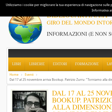
Utilizziamo i cookie per migliorare la tua esperienza di navigazione sulle p
Informativa ai
BIBLIOCARTINA.IT
GIRO DEL MONDO INTO
INFORMAZIONI (E NON S
LIBRI
LIBRERIE
EDITORI
FORMAZIONE
LA
Home
Eventi
Dal 17 al 25 novembre arriva Bookup. Patrizio Zurru: “Torniamo alla dim
DAL 17 AL 25 NO
BOOKUP. PATRIZI
ALLA DIMENSIO