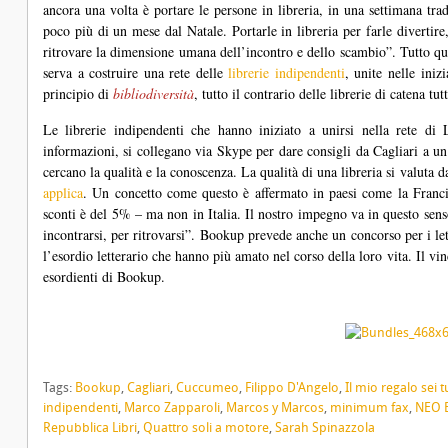
ancora una volta è portare le persone in libreria, in una settimana tra
poco più di un mese dal Natale. Portarle in libreria per farle divertire,
ritrovare la dimensione umana dell’incontro e dello scambio”. Tutto que
serva a costruire una rete delle
librerie indipendenti
, unite nelle iniz
principio di
bibliodiversità
, tutto il contrario delle librerie di catena tut
Le librerie indipendenti che hanno iniziato a unirsi nella rete di 
informazioni, si collegano via Skype per dare consigli da Cagliari a u
cercano la qualità e la conoscenza. La qualità di una libreria si valuta d
applica
. Un concetto come questo è affermato in paesi come la Francia
sconti è del 5% – ma non in Italia. Il nostro impegno va in questo senso:
incontrarsi, per ritrovarsi”. Bookup prevede anche un concorso per i let
l’esordio letterario che hanno più amato nel corso della loro vita. Il vin
esordienti di Bookup.
Tags:
Bookup
,
Cagliari
,
Cuccumeo
,
Filippo D'Angelo
,
Il mio regalo sei t
indipendenti
,
Marco Zapparoli
,
Marcos y Marcos
,
minimum fax
,
NEO E
Repubblica Libri
,
Quattro soli a motore
,
Sarah Spinazzola