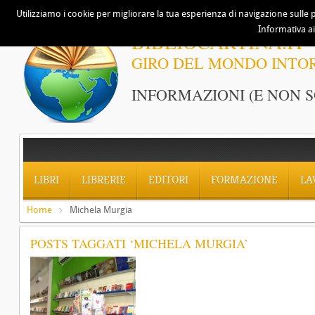
Utilizziamo i cookie per migliorare la tua esperienza di navigazione sulle p
Informativa ai
BIBLIOCARTINA.IT
GIRO DEL MONDO INTO
INFORMAZIONI (E NON S
LIBRI
LIBRERIE
EDITORI
FORMAZIONE
LA
Home
Michela Murgia
POSTS TAGGATI ‘MICHELA MURGIA’