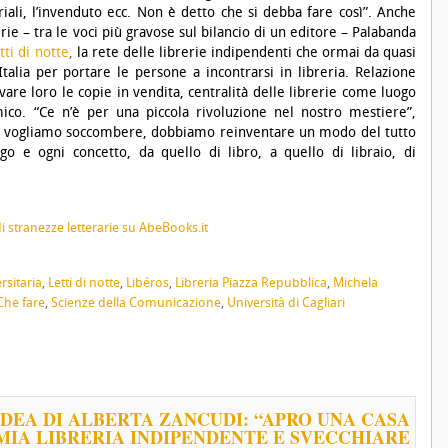
riali, l’invenduto ecc. Non è detto che si debba fare così”. Anche
rie – tra le voci più gravose sul bilancio di un editore – Palabanda
tti di notte
,
la rete delle librerie indipendenti che ormai da quasi
Italia per portare le persone a incontrarsi in libreria. Relazione
rivare loro le copie in vendita, centralità delle librerie come luogo
ico. “Ce n’è per una piccola rivoluzione nel nostro mestiere”,
on vogliamo soccombere, dobbiamo reinventare un modo del tutto
go e ogni concetto, da quello di libro, a quello di libraio, di
rsitaria
,
Letti di notte
,
Libéros
,
Libreria Piazza Repubblica
,
Michela
Che fare
,
Scienze della Comunicazione
,
Università di Cagliari
’IDEA DI ALBERTA ZANCUDI: “APRO UNA CASA
MIA LIBRERIA INDIPENDENTE E SVECCHIARE