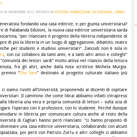
”
ON
30 NOVEMBRE 2012
. POSTATO IN
EDITORI
,
FORMAZIONE
,
IN EVIDENZA
,
LIBRAI
,
eneralista fondando una casa editrice, e per giunta universitaria?
re di Palabanda Edizioni, la nuova casa editrice universitaria sarda
ocartina, “per rilanciare il progetto della libreria indipendente di
e di più la libreria in un luogo di aggregazione, dibattito, teatro
che per studenti e studiosi universitari”. Zancudi non è sola in
rru
, con cui collaboro da tanti anni, e a tanti altri amici e colleghi”
a “comunità dei lettori sardi” molto attiva nel rilancio della lettura
nuta, fra gli altri, anche dalla nota scrittrice Michela Murgia.
l premio “
Che fare
” destinato al progetto culturale italiano più
i
ci siamo rivolti all’Università, proponendo ai docenti di ospitare
 universitari. Il cammino che come librai abbiamo infatti intrapreso
alla libreria una vera e propria comunità di lettori – sulla scia di
logare l’operaio con il professore, con lo studente. Perché dunque
modarsi in libreria per comunicare cultura anche al resto della
niversità di Cagliari hanno però rilanciato: “ci hanno proposto di
diventare una casa editrice universitaria, collaborando con alcuni
 spiazzata, poi però con Patrizio Zurru e altri colleghi ci abbiamo