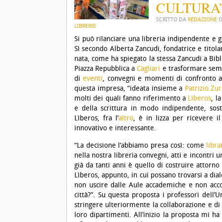
CULTURA
SCRITTO DA
REDAZIONE
LIBRERIE
Si può rilanciare una libreria indipendente e g
Sì secondo Alberta Zancudi, fondatrice e titola
nata, come ha spiegato la stessa Zancudi a Bibli
Piazza Repubblica a
Cagliari
e trasformare sempr
di
eventi
, convegni e momenti di confronto an
questa impresa, “ideata insieme a
Patrizio Zu
molti dei quali fanno riferimento a
Lìberos
, l
e della scrittura in modo indipendente, soste
Lìberos, fra l’
altro
, è in lizza per ricevere i
innovativo e interessante.
“La decisione l’abbiamo presa così: come
libra
nella nostra libreria convegni, atti e incontri
già da tanti anni è quello di costruire attorno 
Lìberos, appunto, in cui possano trovarsi a dia
non uscire dalle Aule accademiche e non acco
città?”. Su questa proposta i professori dell’U
stringere ulteriormente la collaborazione e di 
loro dipartimenti. All’inizio la proposta mi ha