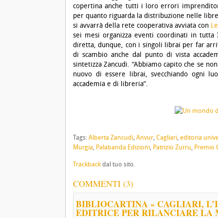
copertina anche tutti i loro errori imprendito
per quanto riguarda la distribuzione nelle libre
si avvarrà della rete cooperativa avviata con
Le
sei mesi organizza eventi coordinati in tutta 
diretta, dunque, con i singoli librai per far ar
di scambio anche dal punto di vista accadem
sintetizza Zancudi. “Abbiamo capito che se n
nuovo di essere librai, svecchiando ogni luo
accademia e di libreria”.
Tags:
Alberta Zancudi
,
Anvur
,
Cagliari
,
editoria unive
Murgia
,
Palabanda Edizioni
,
Patrizio Zurru
,
Premio 
Trackback
dal tuo sito.
COMMENTI (3)
BIBLIOCARTINA » CAGLIARI, L
EDITRICE PER RILANCIARE LA 