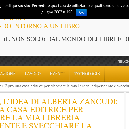
ine di questo sito. Per vedere quali cookie utilizziamo e quali sono di terze part
giugno 2003 n.196.
Ok
TINA.IT
NDO INTORNO A UN LIBRO
 (E NON SOLO) DAL MONDO DEI LIBRI E D
REDAZI
AZIONE
LAVORO
EVENTI
TECNOLOGIE
udi: “Apro una casa editrice per rilanciare la mia libreria indipendente e svecchi
, L’IDEA DI ALBERTA ZANCUDI:
A CASA EDITRICE PER
RE LA MIA LIBRERIA
ENTE E SVECCHIARE LA