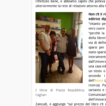
riflettuto bene, e abbiamo capito che poteva 
ulteriormente la rete di relazioni attorno alla
Non c’è il r
editrice di
“intanto pe
vero cuore 
“perché la 
della libre
via di defi
sparsi per
siano sparsi
interament
dall’Univers
una casa edi
un titolo o
secondo i
dell’
Anvur
ricerca). P
cartaceo e 
I librai di Piazza Repubblica,
Comunicazio
Cagliari
dell’Univer
Zancudi, e aggiunge “sul prezzo del libro c’è 