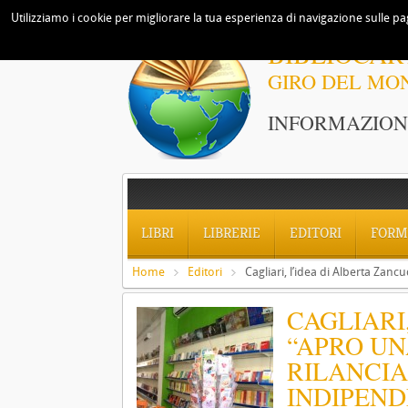
Utilizziamo i cookie per migliorare la tua esperienza di navigazione sulle pag
BIBLIOCAR
GIRO DEL MO
INFORMAZIONI
LIBRI
LIBRERIE
EDITORI
FORM
Home
Editori
Cagliari, l’idea di Alberta Zanc
CAGLIARI
“APRO UN
RILANCIA
INDIPEND