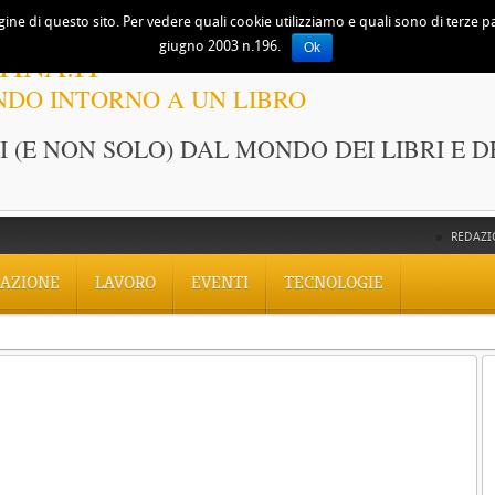
ine di questo sito. Per vedere quali cookie utilizziamo e quali sono di terze part
giugno 2003 n.196.
Ok
TINA.IT
NDO INTORNO A UN LIBRO
 (E NON SOLO) DAL MONDO DEI LIBRI E D
REDAZI
AZIONE
LAVORO
EVENTI
TECNOLOGIE