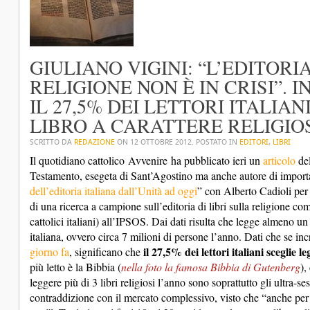
GIULIANO VIGINI: “L’EDITORI
RELIGIONE NON È IN CRISI”. IN
IL 27,5% DEI LETTORI ITALI
LIBRO A CARATTERE RELIGIOS
SCRITTO DA
REDAZIONE
ON
12 OTTOBRE 2012
. POSTATO IN
EDITORI
,
LIBRI
Il quotidiano cattolico
Avvenire
ha pubblicato ieri un
articolo
del
Testamento, esegeta di Sant’Agostino ma anche autore di importanti
dell’editoria italiana dall’Unità ad oggi
” con Alberto Cadioli per 
di una ricerca a campione sull’editoria di libri sulla religione co
cattolici italiani) all’IPSOS. Dai dati risulta che legge almeno u
italiana, ovvero circa 7 milioni di persone l’anno. Dati che se incr
il 27,5% dei lettori italiani sceglie 
giorno fa
, significano che
più letto è la Bibbia (
nella foto la famosa Bibbia di Gutenberg
),
leggere più di 3 libri religiosi l’anno sono soprattutto gli ultra-s
contraddizione con il mercato complessivo, visto che “anche per i 