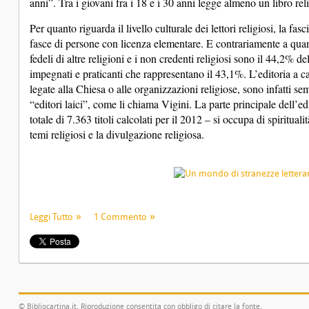
anni”. Tra i giovani fra i 18 e i 30 anni legge almeno un libro r
Per quanto riguarda il livello culturale dei lettori religiosi, la fas
fasce di persone con licenza elementare. E contrariamente a quanto
fedeli di altre religioni e i non credenti religiosi sono il 44,2% 
impegnati e praticanti che rappresentano il 43,1%. L’editoria a ca
legate alla Chiesa o alle organizzazioni religiose, sono infatti sem
“editori laici”, come li chiama Vigini. La parte principale dell’edi
totale di 7.363 titoli calcolati per il 2012 – si occupa di spirituali
temi religiosi e la divulgazione religiosa.
Leggi Tutto
1 Commento
© Bibliocartina.it. Riproduzione consentita con obbligo di citare la fonte.