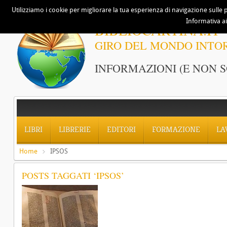
Utilizziamo i cookie per migliorare la tua esperienza di navigazione sulle p
Informativa ai
BIBLIOCARTINA.IT
GIRO DEL MONDO INTO
INFORMAZIONI (E NON S
LIBRI
LIBRERIE
EDITORI
FORMAZIONE
LA
Home
IPSOS
POSTS TAGGATI ‘IPSOS’