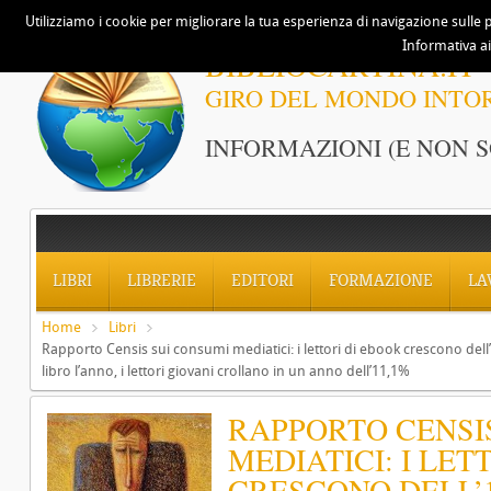
Utilizziamo i cookie per migliorare la tua esperienza di navigazione sulle p
Informativa ai
BIBLIOCARTINA.IT
GIRO DEL MONDO INTO
INFORMAZIONI (E NON S
LIBRI
LIBRERIE
EDITORI
FORMAZIONE
LA
Home
Libri
Rapporto Censis sui consumi mediatici: i lettori di ebook crescono dell
libro l’anno, i lettori giovani crollano in un anno dell’11,1%
RAPPORTO CENSI
MEDIATICI: I LET
CRESCONO DELL’