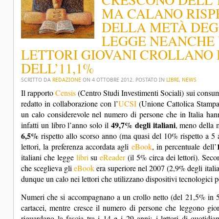
MA CALANO RISPE
DELLA METÀ DEGL
LEGGE NEANCHE U
LETTORI GIOVANI CROLLANO 
DELL’11,1%
SCRITTO DA
REDAZIONE
ON
4 OTTOBRE 2012
. POSTATO IN
LIBRI
,
NEWS
Il rapporto
Censis
(Centro Studi Investimenti Sociali) sui consumi
redatto in collaborazione con l’
UCSI
(Unione Cattolica Stampa It
un calo considerevole nel numero di persone che in Italia han
49,7% degli italiani
infatti un libro l’anno solo il
, meno della 
6,5%
rispetto allo scorso anno (ma quasi del 10% rispetto a 5 a
lettori, la preferenza accordata agli
eBook
, in percentuale dell’
italiani che legge
libri
su
eReader
(il 5% circa dei lettori). Secon
che sceglieva gli
eBook
era superiore nel 2007 (2,9% degli italian
dunque un calo nei lettori che utilizzano dispositivi tecnologici 
Numeri che si accompagnano a un crollo netto (del 21,5% in 5 a
cartacei, mentre cresce il numero di persone che leggono giorn
riguardano la fascia tra i 14 e i 29 anni: i lettori di quotidi