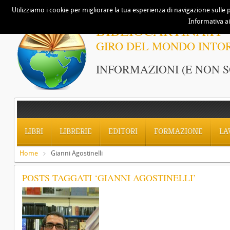
Utilizziamo i cookie per migliorare la tua esperienza di navigazione sulle p
Informativa ai
BIBLIOCARTINA.IT
GIRO DEL MONDO INTO
INFORMAZIONI (E NON S
LIBRI
LIBRERIE
EDITORI
FORMAZIONE
LA
Home
Gianni Agostinelli
POSTS TAGGATI ‘GIANNI AGOSTINELLI’