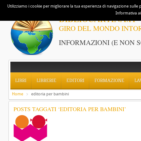
Utilizziamo i cookie per migliorare la tua esperienza di navigazione sulle p
Informativa ai
BIBLIOCARTINA.IT
GIRO DEL MONDO INTO
INFORMAZIONI (E NON S
LIBRI
LIBRERIE
EDITORI
FORMAZIONE
LA
Home
editoria per bambini
POSTS TAGGATI ‘EDITORIA PER BAMBINI’