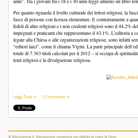
anni”. Tra i giovani fra i 18 e i 30 anni legge almeno un libro r
Per quanto riguarda il livello culturale dei lettori religiosi, la fas
fasce di persone con licenza elementare. E contrariamente a quanto
fedeli di altre religioni e i non credenti religiosi sono il 44,2% 
impegnati e praticanti che rappresentano il 43,1%. L’editoria a ca
legate alla Chiesa o alle organizzazioni religiose, sono infatti sem
“editori laici”, come li chiama Vigini. La parte principale dell’edi
totale di 7.363 titoli calcolati per il 2012 – si occupa di spirituali
temi religiosi e la divulgazione religiosa.
Leggi Tutto
1 Commento
© Bibliocartina.it. Riproduzione consentita con obbligo di citare la fonte.