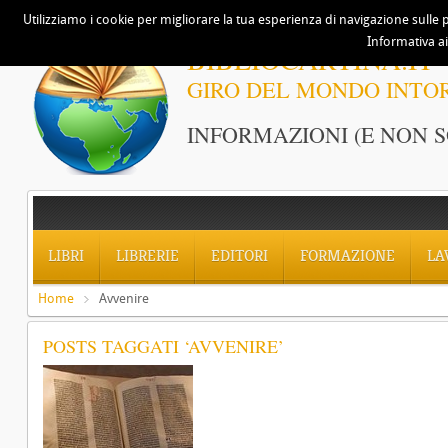
Utilizziamo i cookie per migliorare la tua esperienza di navigazione sulle p
Informativa ai
BIBLIOCARTINA.IT
GIRO DEL MONDO INTO
INFORMAZIONI (E NON S
LIBRI
LIBRERIE
EDITORI
FORMAZIONE
LA
Home
Avvenire
POSTS TAGGATI ‘AVVENIRE’