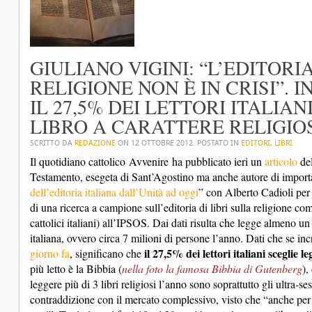
GIULIANO VIGINI: “L’EDITORI
RELIGIONE NON È IN CRISI”. IN
IL 27,5% DEI LETTORI ITALI
LIBRO A CARATTERE RELIGIOS
SCRITTO DA
REDAZIONE
ON
12 OTTOBRE 2012
. POSTATO IN
EDITORI
,
LIBRI
Il quotidiano cattolico
Avvenire
ha pubblicato ieri un
articolo
del
Testamento, esegeta di Sant’Agostino ma anche autore di importanti
dell’editoria italiana dall’Unità ad oggi
” con Alberto Cadioli per 
di una ricerca a campione sull’editoria di libri sulla religione co
cattolici italiani) all’IPSOS. Dai dati risulta che legge almeno u
italiana, ovvero circa 7 milioni di persone l’anno. Dati che se incr
il 27,5% dei lettori italiani sceglie 
giorno fa
, significano che
più letto è la Bibbia (
nella foto la famosa Bibbia di Gutenberg
),
leggere più di 3 libri religiosi l’anno sono soprattutto gli ultra-s
contraddizione con il mercato complessivo, visto che “anche per i 