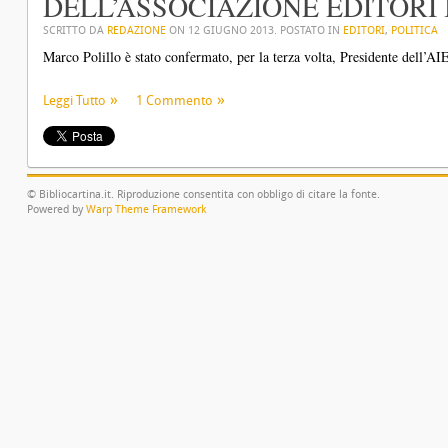
DELL’ASSOCIAZIONE EDITORI 
SCRITTO DA
REDAZIONE
ON
12 GIUGNO 2013
. POSTATO IN
EDITORI
,
POLITICA
Marco Polillo è stato confermato, per la terza volta, Presidente dell’AIE
Leggi Tutto
1 Commento
© Bibliocartina.it. Riproduzione consentita con obbligo di citare la fonte.
Powered by
Warp Theme Framework