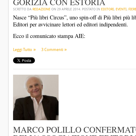
GORIZIA CON ÈSTORIA
SCRITTO DA
REDAZIONE
ON
29 APRILE 2014
. POSTATO IN
EDITORI
,
EVENTI
,
FIER
Nasce “Più libri Circus”, uno spin-off di Più libri più l
Editori per avvicinare lettori ed editori indipendenti.
Ecco il comunicato stampa AIE:
Leggi Tutto
3 Commenti
MARCO POLILLO CONFERMAT