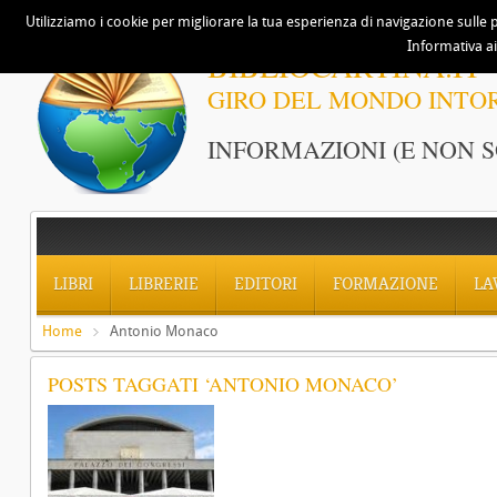
Utilizziamo i cookie per migliorare la tua esperienza di navigazione sulle p
Informativa ai
BIBLIOCARTINA.IT
GIRO DEL MONDO INTO
INFORMAZIONI (E NON S
LIBRI
LIBRERIE
EDITORI
FORMAZIONE
LA
Home
Antonio Monaco
POSTS TAGGATI ‘ANTONIO MONACO’