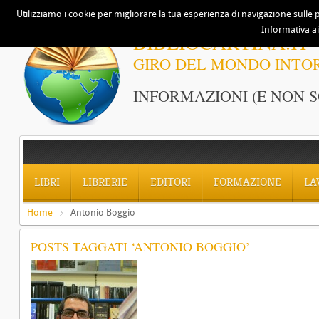
Utilizziamo i cookie per migliorare la tua esperienza di navigazione sulle p
Informativa ai
BIBLIOCARTINA.IT
GIRO DEL MONDO INTO
INFORMAZIONI (E NON S
LIBRI
LIBRERIE
EDITORI
FORMAZIONE
LA
Home
Antonio Boggio
POSTS TAGGATI ‘ANTONIO BOGGIO’