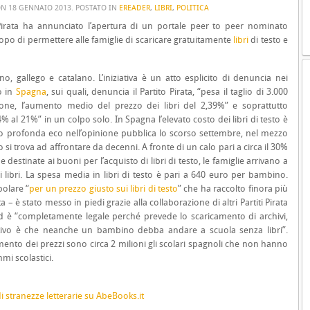
ON
18 GENNAIO 2013
. POSTATO IN
EREADER
,
LIBRI
,
POLITICA
Pirata ha annunciato l’apertura di un portale peer to peer nominato
copo di permettere alle famiglie di scaricare gratuitamente
libri
di testo e
no, gallego e catalano. L’iniziativa è un atto esplicito di denuncia nei
o in
Spagna
, sui quali, denuncia il Partito Pirata, “pesa il taglio di 3.000
zione, l’aumento medio del prezzo dei libri del 2,39%” e soprattutto
% al 21%” in un colpo solo. In Spagna l’elevato costo dei libri di testo è
to profonda eco nell’opinione pubblica lo scorso settembre, nel mezzo
co si trova ad affrontare da decenni. A fronte di un calo pari a circa il 30%
 destinate ai buoni per l’acquisto di libri di testo, le famiglie arrivano a
 libri. La spesa media in libri di testo è pari a 640 euro per bambino.
polare “
per un prezzo giusto sui libri di testo
” che ha raccolto finora più
ta – è stato messo in piedi grazie alla collaborazione di altri Partiti Pirata
d è “completamente legale perché prevede lo scaricamento di archivi,
ttivo è che neanche un bambino debba andare a scuola senza libri”.
mento dei prezzi sono circa 2 milioni gli scolari spagnoli che non hanno
mmi scolastici.