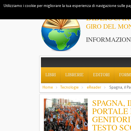
Utilizziamo i cookie per migliorare la tua esperienza di navigazione sulle pag
BIBLIOCAR
GIRO DEL MO
INFORMAZIONI
LIBRI
LIBRERIE
EDITORI
FORM
Home
Tecnologie
eReader
Spagna, il Pa
SPAGNA, 
PORTALE 
GENITORI 
TESTO SC