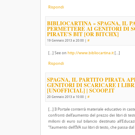
Rispondi
BIBLIOCARTINA » SPAGNA, IL 
PERMETTERE AI GENITORI DI SC
PIRATE'S BIT [OR BITCHX]
19 Gennaio 2013 a 20:00
|
#
[…] See on
http://www.bibliocartina.it
[…]
Rispondi
SPAGNA, IL PARTITO PIRATA A
GENITORI DI SCARICARE I LIBR
[UNOFFICIAL] | SCOOP.IT
20 Gennaio 2013 a 10:00
|
#
[…] Il Portale conterrà materiale educativo in caste
confronti dell’aumento del prezzo dei libri di testo
milioni di euro sul bilancio destinato all’Educa
“l’aumento dell’IVA sui libri di testo, che passa da