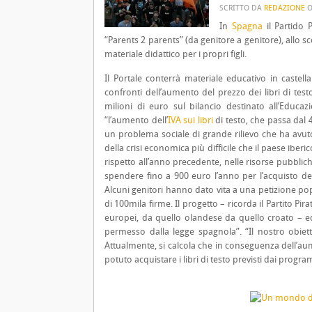
SCRITTO DA
REDAZIONE
In
Spagna
il Partido 
“Parents 2 parents” (da genitore a genitore), allo s
materiale didattico per i propri figli.
Il Portale conterrà materiale educativo in castella
confronti dell’aumento del prezzo dei libri di test
milioni di euro sul bilancio destinato all’Educa
“l’aumento dell’
IVA sui libri
di testo, che passa dal 4
un problema sociale di grande rilievo che ha avu
della crisi economica più difficile che il paese iberi
rispetto all’anno precedente, nelle risorse pubbliche
spendere fino a 900 euro l’anno per l’acquisto dei
Alcuni genitori hanno dato vita a una petizione po
di 100mila firme. Il progetto – ricorda il Partito Pira
europei, da quello olandese da quello croato – e
permesso dalla legge spagnola”. “Il nostro obie
Attualmente, si calcola che in conseguenza dell’au
potuto acquistare i libri di testo previsti dai progra