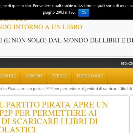
ine di questo sito. Per vedere quali cookie utilizziamo e quali sono di terze part
giugno 2003 n.196.
Ok
TINA.IT
NDO INTORNO A UN LIBRO
 (E NON SOLO) DAL MONDO DEI LIBRI E D
REDAZI
AZIONE
LAVORO
EVENTI
TECNOLOGIE
rtito Pirata apre un portale P2P per permettere ai genitori di scaricare i libri di 
IL PARTITO PIRATA APRE UN
P2P PER PERMETTERE AI
DI SCARICARE I LIBRI DI
OLASTICI