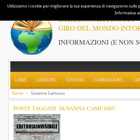
Utilizziamo i cookie per migliorare la tua esperienza di navigazione sulle p
Informativa ai
BIBLIOCARTINA.IT
GIRO DEL MONDO INTO
INFORMAZIONI (E NON S
LIBRI
LIBRERIE
EDITORI
FORMAZIONE
LA
Home
Susanna Camusso
POSTS TAGGATI ‘SUSANNA CAMUSSO’