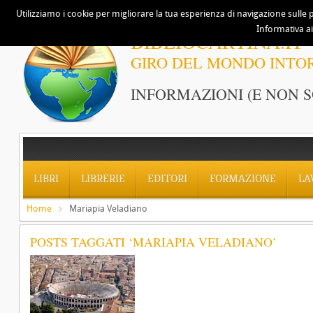
Utilizziamo i cookie per migliorare la tua esperienza di navigazione sulle p
Informativa ai
BIBLIOCARTINA.IT
GIRO DEL MONDO INTO
INFORMAZIONI (E NON S
LIBRI
LIBRERIE
EDITORI
FORMAZIONE
LA
Home
Mariapia Veladiano
POSTS TAGGATI ‘MARIAPIA VELADIANO’