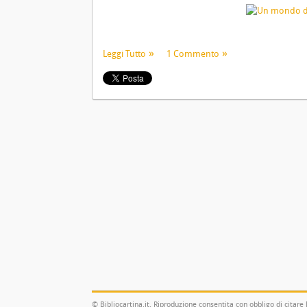
Leggi Tutto
1 Commento
© Bibliocartina.it. Riproduzione consentita con obbligo di citare 