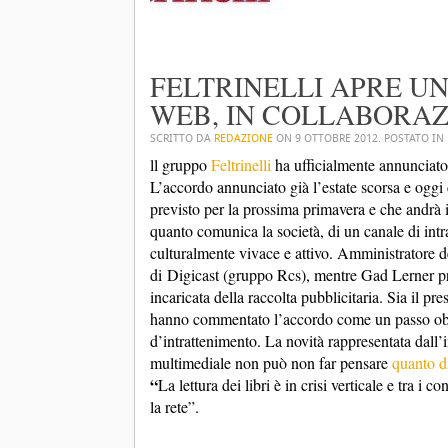
FELTRINELLI APRE U
WEB, IN COLLABORAZ
SCRITTO DA
REDAZIONE
ON
9 OTTOBRE 2012
. POSTATO IN
ll gruppo
Feltrinelli
ha ufficialmente annunciato
L’accordo annunciato già l’estate scorsa e ogg
previsto per la prossima primavera e che andrà in
quanto comunica la società, di un canale di int
culturalmente vivace e attivo. Amministratore d
di Digicast (gruppo Rcs), mentre Gad Lerner pre
incaricata della raccolta pubblicitaria. Sia il pr
hanno commentato l’accordo come un passo obbl
d’intrattenimento. La novità rappresentata dall’
multimediale non può non far pensare
quanto di
“
La lettura dei libri è in crisi verticale e tra i
la rete”.