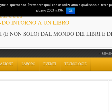
ine di questo sito. Per vedere quali cookie utilizziamo e quali sono di terze part
giugno 2003 n.196.
Ok
TINA.IT
NDO INTORNO A UN LIBRO
 (E NON SOLO) DAL MONDO DEI LIBRI E D
REDAZI
AZIONE
LAVORO
EVENTI
TECNOLOGIE