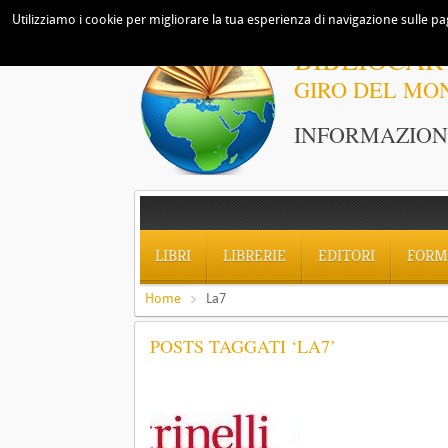
Utilizziamo i cookie per migliorare la tua esperienza di navigazione sulle pag
BIBLIOCAR
GIRO DEL MO
INFORMAZIONI
LIBRI
LIBRERIE
EDITORI
FORM
Home
La7
POSTS TAGGATI ‘LA7’