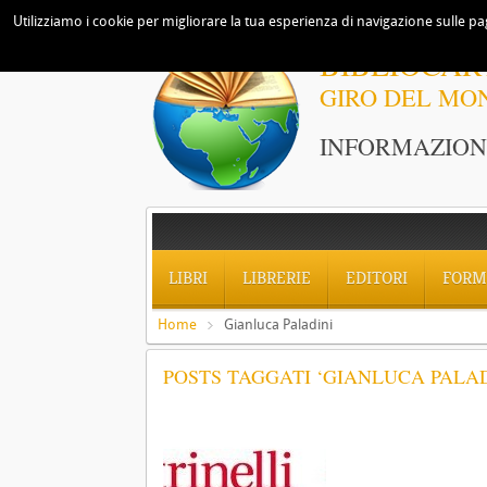
Utilizziamo i cookie per migliorare la tua esperienza di navigazione sulle pag
BIBLIOCAR
GIRO DEL MO
INFORMAZIONI
LIBRI
LIBRERIE
EDITORI
FORM
Home
Gianluca Paladini
POSTS TAGGATI ‘GIANLUCA PALAD