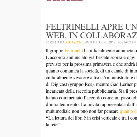
FELTRINELLI APRE U
WEB, IN COLLABORAZ
SCRITTO DA
REDAZIONE
ON
9 OTTOBRE 2012
. POSTATO IN
ll gruppo
Feltrinelli
ha ufficialmente annunciato
L’accordo annunciato già l’estate scorsa e ogg
previsto per la prossima primavera e che andrà in
quanto comunica la società, di un canale di int
culturalmente vivace e attivo. Amministratore d
di Digicast (gruppo Rcs), mentre Gad Lerner pre
incaricata della raccolta pubblicitaria. Sia il pr
hanno commentato l’accordo come un passo obbl
d’intrattenimento. La novità rappresentata dall’
multimediale non può non far pensare
quanto di
“
La lettura dei libri è in crisi verticale e tra i
la rete”.