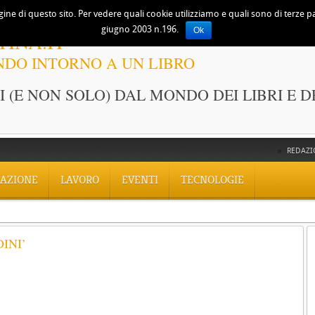
ine di questo sito. Per vedere quali cookie utilizziamo e quali sono di terze part
giugno 2003 n.196.
Ok
TINA.IT
NDO INTORNO A UN LIBRO
 (E NON SOLO) DAL MONDO DEI LIBRI E D
REDAZI
AZIONE
LAVORO
EVENTI
TECNOLOGIE
INI’