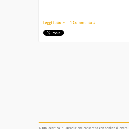
Leggi Tutto
1 Commento
© Bibliocartina.it. Riproduzione consentita con obbligo di citare 