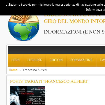
Utilizziamo i cookie per migliorare la tua esperienza di navigazione sulle p
Informativa ai
BIBLIOCARTINA.IT
GIRO DEL MONDO INTO
INFORMAZIONI (E NON S
LIBRI
LIBRERIE
EDITORI
FORMAZIONE
LA
Home
Francesco Aufieri
POSTS TAGGATI ‘FRANCESCO AUFIERI’