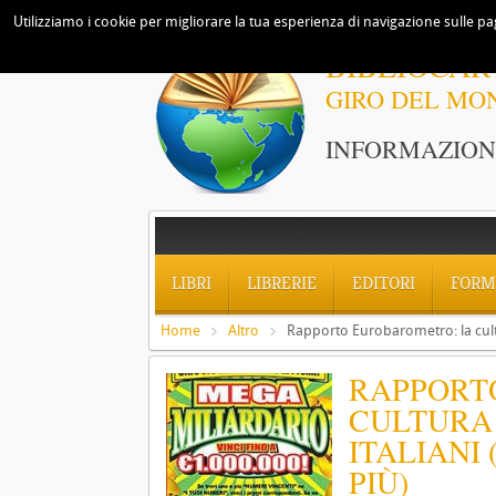
Utilizziamo i cookie per migliorare la tua esperienza di navigazione sulle pag
BIBLIOCAR
GIRO DEL MO
INFORMAZIONI
LIBRI
LIBRERIE
EDITORI
FORM
Home
Altro
Rapporto Eurobarometro: la cultura
RAPPORT
CULTURA 
ITALIANI 
PIÙ)