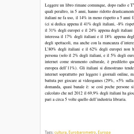
Leggere un libro rimane comunque, dopo radio e TV, i
quali peraltro, in 5 anni, hanno ridotto drasticamen
italiani ne fa uso, il 14% in meno rispetto a 5 anni f
(ci si dedica appena il 41% degli italiani, -8% rispe
il 31% degli europei e il 24% appena degli italiani
interessa il 17% degli italiani e il 18% appena degl
degli spettacoli, ma anche con la mancanza d’interes
L’80% degli italiani e il 62% degli europei non ha
persona (solo il 2% degli italiani, e il 5% degli eur
internet come strumento culturale, è prediletto qu
europea dell’11%). Gli italiani si dimostrano tende
internet soprattutto per leggere i giornali onlin
battuta per giocare ai videogames (29%, +5% sulla 
domanda, quasi banale è: se così poche persone si d
calcolato che nel 2012 il 69,9% degli italiani ha gio
pari a circa 5 volte quello dell’industria libraria.
Tags:
cultura
,
Eurobarometro
,
Europa