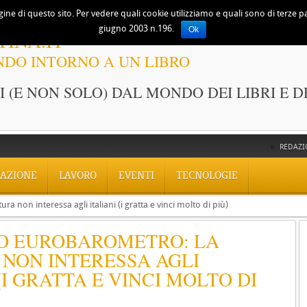
ine di questo sito. Per vedere quali cookie utilizziamo e quali sono di terze part
giugno 2003 n.196.
Ok
TINA.IT
NDO INTORNO A UN LIBRO
 (E NON SOLO) DAL MONDO DEI LIBRI E D
REDAZI
AZIONE
LAVORO
EVENTI
TECNOLOGIE
 non interessa agli italiani (i gratta e vinci molto di più)
O EUROBAROMETRO: LA
NON INTERESSA AGLI
(I GRATTA E VINCI MOLTO DI