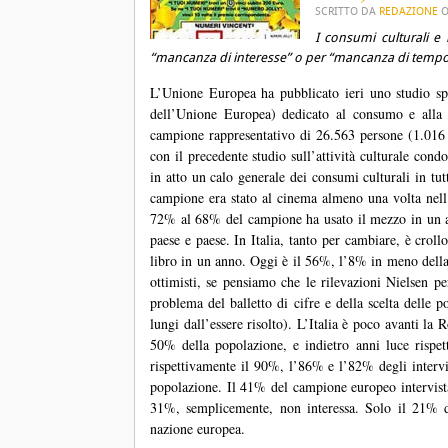
SCRITTO DA
REDAZIONE
I consumi culturali e 
“mancanza di interesse” o per “mancanza di tempo”.
L’Unione Europea ha pubblicato ieri uno studio spe
dell’Unione Europea) dedicato al consumo e alla p
campione rappresentativo di 26.563 persone (1.016 gl
con il precedente studio sull’attività culturale cond
in atto un calo generale dei consumi culturali in tu
campione era stato al cinema almeno una volta nell
72% al 68% del campione ha usato il mezzo in un a
paese e paese. In Italia, tanto per cambiare, è crol
libro in un anno. Oggi è il 56%, l’8% in meno della
ottimisti, se pensiamo che le rilevazioni Nielsen pe
problema del balletto di cifre e della scelta delle 
lungi dall’essere risolto). L’Italia è poco avanti la
50% della popolazione, e indietro anni luce rispe
rispettivamente il 90%, l’86% e l’82% degli intervis
popolazione. Il 41% del campione europeo intervist
31%, semplicemente, non interessa. Solo il 21% d
nazione europea.