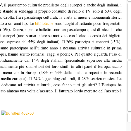
l passatempo culturale prediletto degli europei e anche degli italiani, i
te stando ai sondaggi il proprio consumo di radio e TV: solo il 60% degli
a. Crolla, fra i passatempi culturali, la visita ai musei e monumenti storici
tto a sei anni fa). Le
biblioteche
sono luoghi altrettanto poco frequentati:
 (-5%). Danza, opera e balletto sono un passatempo quasi di nicchia, che
i europei (uno scarso interesse motivato con l’elevato costo dei biglietti
se, espressa dal 55% degli italiani). Il 26% partecipa ai concerti (-5%).
nno partecipato nell’ultimo anno a nessuna attività culturale in prima
opei, hanno scritto romanzi, saggi o poesie). Per quanto riguarda l’uso di
otidianamente dal 14% degli italiani (percentuale superiore alla media
nzialmente più smanettoni dei loro simili in altri paesi d’Europa: usano
e, ma meno che in Europa (48% vs 53% della media europea) e in seconda
media europea). Il 24% legge blog culturali, il 28% scarica musica. La
edicano ad attività culturali, cosa fanno tutti gli altri? L’Eurispes ha
cato almeno una volta d’azzardo. Il fatturato lordo mercato dell’azzardo è