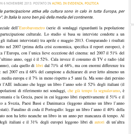
ON
6 NOVEMBRE 2013
. POSTATO IN
ALTRO
,
IN EVIDENZA
,
POLITICA
la partecipazione attiva alla cultura sono in calo in tutta Europa, per
 In Italia lo sono ben più della media del continente.
ciale dell’
Eurobarometro
(serie di sondaggi riguardanti la popolazione
artecipazione culturale. Lo studio si basa su interviste condotte a un
i italiani intervistati) tra aprile e maggio 2013. Comparando i risultati
otto nel 2007 (prima della crisi economica, specifica il report europeo), è
tta l’Europa, con l’unica lieve eccezione del cinema: nel 2007 il 51% del
’ultimo anno, oggi è il 52%. Cala invece il consumo di TV e radio (dal
nno), cala quello di
libri
dal 71% al 68%, ma con enormi differenze tra
lo: nel 2007 era il 68% del campione a dichiarare di aver letto almeno un
 media europa e il 7% in meno rispetto a 5 anni fa. Ma sono dati persino
r l’AIE indicano che legge un libro l’anno solo il 52% degli italiani (il
popolazioni di riferimento nei sondaggi,
che già tempo fa segnalavamo
, è
 Romania e la Grecia, paesi in cui leggono libri rispettivamente il 51% e il
tto a Svezia, Paesi Bassi e Danimarca (leggono almeno un libro l’anno
tati). Fanalino di coda il Portogallo: legge un libro l’anno il 40% della
ato non ha letto neanche un libro in un anno per mancanza di tempo. Al
egli italiani e il 31% degli europei leggono libri di
autori
di un’altra