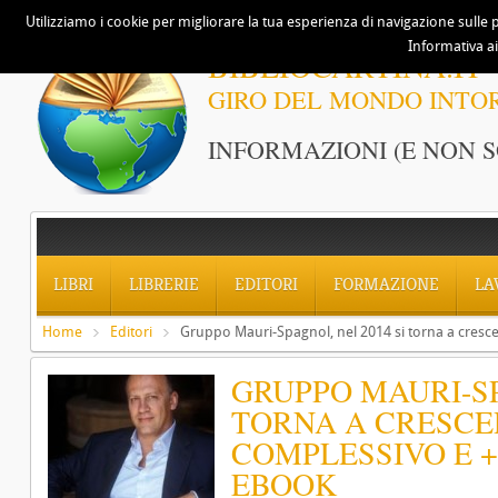
Utilizziamo i cookie per migliorare la tua esperienza di navigazione sulle p
Informativa ai
BIBLIOCARTINA.IT
GIRO DEL MONDO INTO
INFORMAZIONI (E NON S
LIBRI
LIBRERIE
EDITORI
FORMAZIONE
LA
Home
Editori
Gruppo Mauri-Spagnol, nel 2014 si torna a cres
GRUPPO MAURI-SP
TORNA A CRESCER
COMPLESSIVO E 
EBOOK