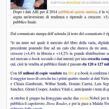
SCRITTO DA
REDAZIONE
ON
26 GENNAIO 2015
Dopo i dati AIE per il 2014 
pubblicati questa mattina
, è la 
segna un'inversione di tendenza e riprende a crescere: +5,
pubblico finale.
Dal comunicato stampa dell’azienda (il testo del comunicato è rip
un anno nel quale il mercato del libro della varia, digita
“In
precedente ponendo fine ad un calo che durava da tre anni,
crescere (+4,4% in libreria e +14,2% in grande distribuzion
crescita comp
nel mercato e-book secondo i dati interni) per una
da 120 a 127 mil
out, cioè la vendita al pubblico finale è passato
15 milioni di copie vendute
Con
tra
libri
e e-book si conferma il
il maggior tasso di crescita tra i primi quattro stando ai dati Niel
e Chiara Gamberale, Wilbur Smith, Donato Carrisi, Luis Sep
Sanchez, Glenn Cooper, Andrea Vitali e, anticipando i temi di qu
A ottobre il gruppo ha festeggiato anche due
premi
Nobel: per la
pubblica il capolavoro,
Dora Bruder
, e per la pace a Malala You
richiesto dalle scuole.