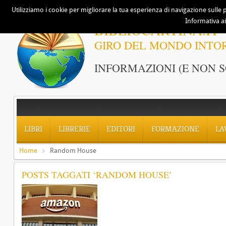
Utilizziamo i cookie per migliorare la tua esperienza di navigazione sulle p
Informativa ai
BIBLIOCARTINA.IT
GIRO DEL MONDO INTO
INFORMAZIONI (E NON S
LIBRI
LIBRERIE
EDITORI
FORMAZIONE
LA
Home
Random House
POSTS TAGGATI ‘RANDOM HOUSE’