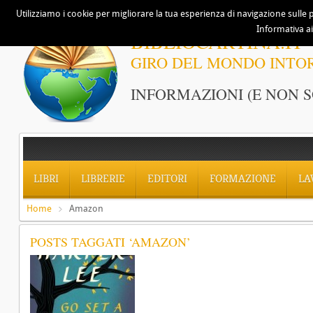
Utilizziamo i cookie per migliorare la tua esperienza di navigazione sulle p
Informativa ai
BIBLIOCARTINA.IT
GIRO DEL MONDO INTO
INFORMAZIONI (E NON S
LIBRI
LIBRERIE
EDITORI
FORMAZIONE
LA
Home
Amazon
POSTS TAGGATI ‘AMAZON’