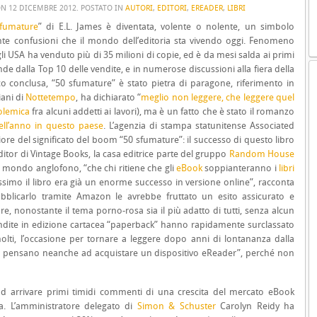
ON
12 DICEMBRE 2012
. POSTATO IN
AUTORI
,
EDITORI
,
EREADER
,
LIBRI
fumature
” di E.L. James è diventata, volente o nolente, un simbolo
tante confusioni che il mondo dell’editoria sta vivendo oggi. Fenomeno
i USA ha venduto più di 35 milioni di copie, ed è da mesi salda ai primi
ende dalla Top 10 delle vendite, e in numerose discussioni alla fiera della
 conclusa, “50 sfumature” è stato pietra di paragone, riferimento in
iani di
Nottetempo
, ha dichiarato “
meglio non leggere, che leggere quel
olemica
fra alcuni addetti ai lavori), ma è un fatto che è stato il romanzo
 dell’anno in questo paese
. L’agenzia di stampa statunitense Associated
iore del significato del boom “50 sfumature”: il successo di questo libro
itor di Vintage Books, la casa editrice parte del gruppo
Random House
 mondo anglofono, “che chi ritiene che gli
eBook
soppianteranno i
libri
assimo il libro era già un enorme successo in versione online”, racconta
ubblicarlo tramite Amazon le avrebbe fruttato un esito assicurato e
e, nonostante il tema porno-rosa sia il più adatto di tutti, senza alcun
endite in edizione cartacea “paperback” hanno rapidamente surclassato
molti, l’occasione per tornare a leggere dopo anni di lontananza dalla
 ci pensano neanche ad acquistare un dispositivo eReader”, perché non
 arrivare primi timidi commenti di una crescita del mercato eBook
va. L’amministratore delegato di
Simon & Schuster
Carolyn Reidy ha