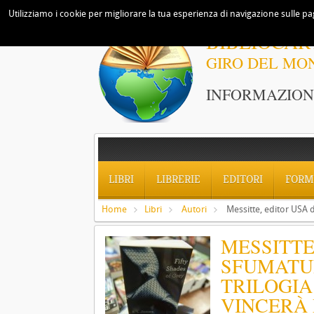
Utilizziamo i cookie per migliorare la tua esperienza di navigazione sulle pag
BIBLIOCAR
GIRO DEL MO
INFORMAZIONI
LIBRI
LIBRERIE
EDITORI
FORM
Home
Libri
Autori
Messitte, editor USA d
MESSITTE,
SFUMATUR
TRILOGIA
VINCERÀ 