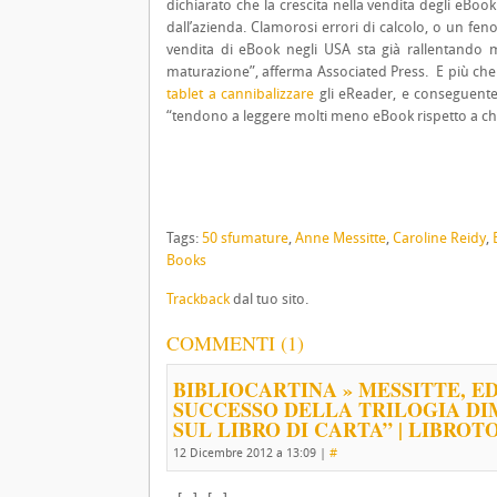
dichiarato che la crescita nella vendita degli eBoo
dall’azienda. Clamorosi errori di calcolo, o un fe
vendita di eBook negli USA sta già rallentand
maturazione”, afferma Associated Press. E più che l’
tablet a cannibalizzare
gli eReader, e conseguentem
“tendono a leggere molti meno eBook rispetto a chi
Tags:
50 sfumature
,
Anne Messitte
,
Caroline Reidy
,
Books
Trackback
dal tuo sito.
COMMENTI (1)
BIBLIOCARTINA » MESSITTE, ED
SUCCESSO DELLA TRILOGIA DI
SUL LIBRO DI CARTA” | LIBROT
12 Dicembre 2012 a 13:09
|
#