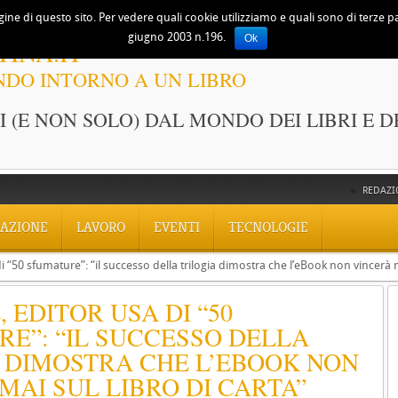
ine di questo sito. Per vedere quali cookie utilizziamo e quali sono di terze part
giugno 2003 n.196.
Ok
TINA.IT
NDO INTORNO A UN LIBRO
 (E NON SOLO) DAL MONDO DEI LIBRI E D
REDAZI
AZIONE
LAVORO
EVENTI
TECNOLOGIE
i “50 sfumature”: “il successo della trilogia dimostra che l’eBook non vincerà m
 EDITOR USA DI “50
E”: “IL SUCCESSO DELLA
 DIMOSTRA CHE L’EBOOK NON
MAI SUL LIBRO DI CARTA”