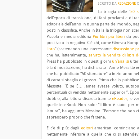
SCRITTO DA
REDAZIONE
La trilogia delle “
50 s
dell’epoca di transizione, di falsi proclami e di 
editoriale dell’anno in buona parte del mondo, negl
posti in classifica.
Anche in Italia la trilogia non sc
Piccola e media editoria
Più libri più liberi
da poco
positivo o in negativo. C’è chi, come Ginevra Bomp
libro
” (scatenando una interessante
discussione p
che ha, letteralmente,
salvato le vendite di libri
Press ha pubblicato in questi giorni
un’analisi
ulter
è la dimostrazione, ha dichiarato Anne Messitte ed
che ha pubblicato “50 sfumature” a inizio anno nel
di carta si sbaglia di grosso. Prima che lo pubblic
Messitte. “E se E.L. James avesse voluto, autop
percentuali di vendita nettamente superiori”. Eppur
dubbio, alla lettura discreta tramite
eReader
, le v
quelle in eBook. Non solo: “il libro è stato, per 
lettura”, ha aggiunto Messitte. “Persone che non
saprebbero proprio che farsene.
E c’è di più: dagli
editori
americani cominciano ad
nettamente inferiore a quella che ci si attende