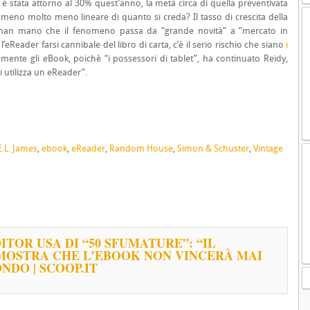
k è stata attorno al 30% quest’anno, la metà circa di quella preventivata
nomeno molto meno lineare di quanto si creda? Il tasso di crescita della
o man mano che il fenomeno passa da “grande novità” a “mercato in
eReader farsi cannibale del libro di carta, c’è il serio rischio che siano
i
ente gli eBook, poichè “i possessori di tablet”, ha continuato Reidy,
 utilizza un eReader”.
E.L. James
,
ebook
,
eReader
,
Random House
,
Simon & Schuster
,
Vintage
ITOR USA DI “50 SFUMATURE”: “IL
MOSTRA CHE L’EBOOK NON VINCERÀ MAI
ONDO | SCOOP.IT