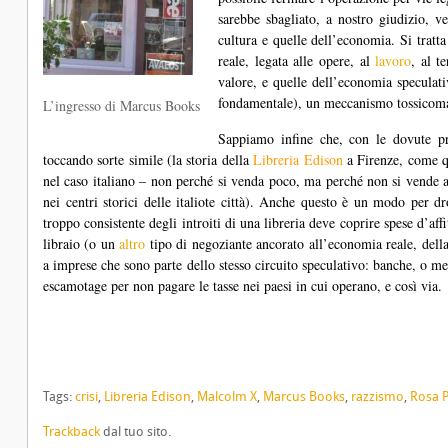
sarebbe sbagliato, a nostro giudizio, ve
cultura e quelle dell’economia. Si tratta
reale, legata alle opere, al
lavoro
, al t
valore, e quelle dell’economia speculat
fondamentale), un meccanismo tossicoma
L’ingresso di Marcus Books
Sappiamo infine che, con le dovute pro
toccando sorte simile (la storia della
Libreria Edison
a Firenze, come qu
nel caso italiano – non perché si venda poco, ma perché non si vende a su
nei centri storici delle italiote città). Anche questo è un modo per dr
troppo consistente degli introiti di una libreria deve coprire spese d’affit
libraio (o un
altro
tipo di negoziante ancorato all’economia reale, dell
a imprese che sono parte dello stesso circuito speculativo: banche, o me
escamotage per non pagare le tasse nei paesi in cui operano, e così via.
Tags:
crisi
,
Libreria Edison
,
Malcolm X
,
Marcus Books
,
razzismo
,
Rosa P
Trackback
dal tuo sito.