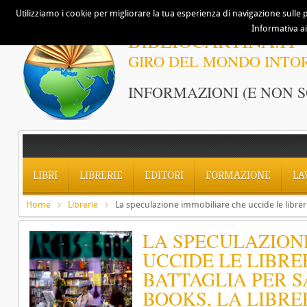
Utilizziamo i cookie per migliorare la tua esperienza di navigazione sulle p
Informativa ai
BIBLIOCARTINA.IT
GIRO DEL MONDO INTO
INFORMAZIONI (E NON S
LIBRI
LIBRERIE
EDITORI
FORMAZIONE
LA
Home
Librerie
La speculazione immobiliare che uccide le libreri
LA SPECULAZION
UCCIDE LE LIBRE
BATTAGLIA PER 
BOOKS, LA LIBRE