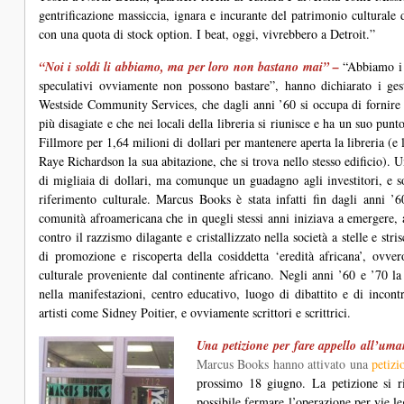
gentrificazione massiccia, ignara e incurante del patrimonio culturale 
con una quota di stock option. I beat, oggi, vivrebbero a Detroit.”
“Noi i soldi li abbiamo, ma per loro non bastano mai” –
“Abbiamo i s
speculativi ovviamente non possono bastare”, hanno dichiarato i gesto
Westside Community Services, che dagli anni ’60 si occupa di fornire a
più disagiate e che nei locali della libreria si riunisce e ha un suo punt
Fillmore per 1,64 milioni di dollari per mantenere aperta la libreria (e
Raye Richardson la sua abitazione, che si trova nello stesso edificio).
di migliaia di dollari, ma comunque un guadagno agli investitori, e s
riferimento culturale. Marcus Books è stata infatti fin dagli anni ’
comunità afroamericana che in quegli stessi anni iniziava a emergere, a 
contro il razzismo dilagante e cristallizzato nella società a stelle e st
di promozione e riscoperta della cosiddetta ‘eredità africana’, ovver
culturale proveniente dal continente africano. Negli anni ’60 e ’70 la 
nella manifestazioni, centro educativo, luogo di dibattito e di inco
artisti come Sidney Poitier, e ovviamente scrittori e scrittrici.
Una petizione per fare appello all’uman
Marcus Books hanno attivato una
petizi
prossimo 18 giugno. La petizione si ri
possibile fermare l’operazione per vie leg