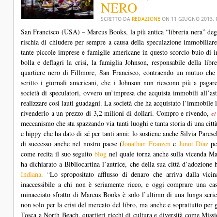
NERO
SCRITTO DA
REDAZIONE
ON
11 GIUGNO 2013
.
San Francisco (USA) – Marcus Books, la più antica “libreria nera” degli 
rischia di chiudere per sempre a causa della speculazione immobiliare,
tante piccole imprese e famiglie americane in questo scorcio buio di 
bolla e deflagri la crisi, la famiglia Johnson, responsabile della lib
quartiere nero di Fillmore, San Francisco, contraendo un mutuo che 
scritto i giornali americani, che i Johnson non riescono più a pagare
società di speculatori, ovvero un’impresa che acquista immobili all’a
realizzare così lauti guadagni. La società che ha acquistato l’immobile l
rivenderlo a un prezzo di 3,2 milioni di dollari. Compro e rivendo,
et
meccanismo che sta spazzando via tanti luoghi e tanta storia di una citt
e hippy che ha dato di sé per tanti anni; lo sostiene anche Silvia Paresch
di successo anche nel nostro paese (
Jonathan Franzen
e
Junot Díaz
pe
come recita il suo seguito
blog
nel quale torna anche sulla vicenda M
ha dichiarato a Bibliocartina l’autrice, che della sua città d’adozione h
Indiana
. “
Lo spropositato afflusso di denaro che arriva dalla vic
inaccessibile a chi non è seriamente ricco, e oggi comprare una c
minacciato sfratto di Marcus Books è solo l’ultimo di una lunga serie
non solo per la crisi del mercato del libro, ma anche e soprattutto per g
Tosca a North Beach, quartieri ricchi di cultura e diversità come Missio