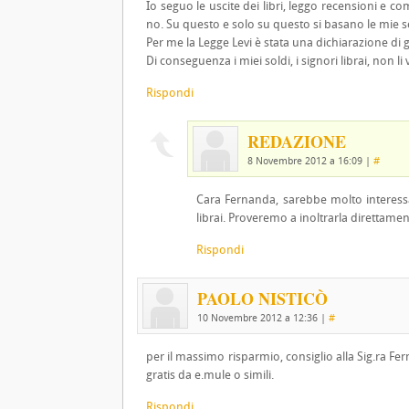
Io seguo le uscite dei libri, leggo recensioni e 
no. Su questo e solo su questo si basano le mie sc
Per me la Legge Levi è stata una dichiarazione di 
Di conseguenza i miei soldi, i signori librai, non
Rispondi
REDAZIONE
8 Novembre 2012 a 16:09
|
#
Cara Fernanda, sarebbe molto interessa
librai. Proveremo a inoltrarla direttamen
Rispondi
PAOLO NISTICÒ
10 Novembre 2012 a 12:36
|
#
per il massimo risparmio, consiglio alla Sig.ra Ferna
gratis da e.mule o simili.
Rispondi