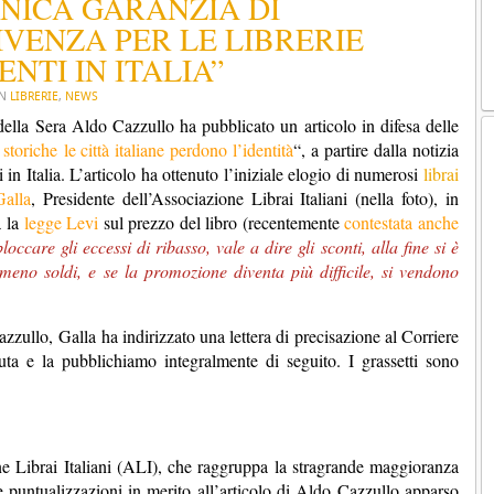
UNICA GARANZIA DI
VENZA PER LE LIBRERIE
NTI IN ITALIA”
IN
LIBRERIE
,
NEWS
e della Sera Aldo Cazzullo ha pubblicato un articolo in difesa delle
storiche le città italiane perdono l’identità
“, a partire dalla notizia
 in Italia. L’articolo ha ottenuto l’iniziale elogio di numerosi
librai
Galla
, Presidente dell’Associazione Librai Italiani (nella foto), in
a la
legge Levi
sul prezzo del libro (recentemente
contestata anche
occare gli eccessi di ribasso, vale a dire gli sconti, alla fine si è
meno soldi, e se la promozione diventa più difficile, si vendono
azzullo, Galla ha indirizzato una lettera di precisazione al Corriere
uta e la pubblichiamo integralmente di seguito. I grassetti sono
one Librai Italiani (ALI), che raggruppa la stragrande maggioranza
e puntualizzazioni in merito all’articolo di Aldo Cazzullo apparso