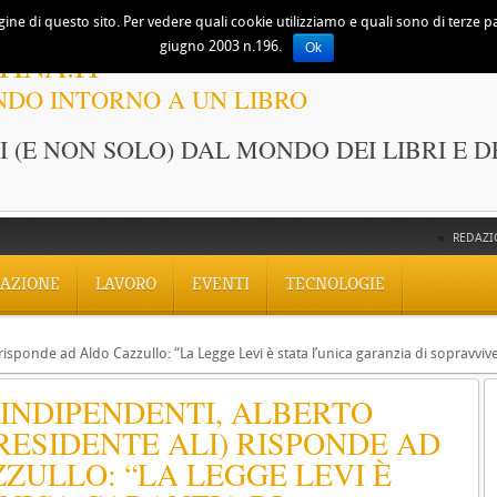
ine di questo sito. Per vedere quali cookie utilizziamo e quali sono di terze part
giugno 2003 n.196.
Ok
TINA.IT
NDO INTORNO A UN LIBRO
 (E NON SOLO) DAL MONDO DEI LIBRI E D
REDAZI
AZIONE
LAVORO
EVENTI
TECNOLOGIE
risponde ad Aldo Cazzullo: “La Legge Levi è stata l’unica garanzia di sopravviven
 INDIPENDENTI, ALBERTO
RESIDENTE ALI) RISPONDE AD
ZULLO: “LA LEGGE LEVI È