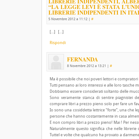
LIBRERIE INDIPENDENTI, ALB
“LA LEGGE LEVI È STATA L’UN
LIBRERIE INDIPENDENTI IN ITAL
5 Novembre 2012 a 11:12
|
#
[…] […]
Rispondi
FERNANDA
8 Novembre 2012 a 13:21
|
#
Ma è possibile che noi poveri lettori e comprato
Tutti pensano ai loro interessi e alle loro tasche 
Dobbiamo essere considerati soltanto delle muc
Sono veramente stanca di sentire piagnistei de
comprare libri a prezzo pieno solo per fare un fav
Io sono una cosiddetta lettrice “forte”, una che l
persone che hanno costantemente in casa almeno
E non compro libri a prezzo pieno! Mai ! Per nes
Naturalmente questo significa che nelle librerie
Tuttel e volte che qualcuno ha provato a darmene 