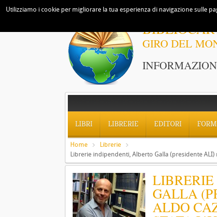
Utilizziamo i cookie per migliorare la tua esperienza di navigazione sulle pag
BIBLIOCAR
GIRO DEL MO
INFORMAZIONI
LIBRI
LIBRERIE
EDITORI
FORM
Home
Librerie
Librerie indipendenti, Alberto Galla (presidente ALI) 
LIBRERIE
GALLA (P
ALDO CAZ