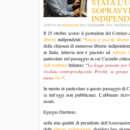
STATA L’
SOPRAVVI
INDIPENDE
SCRITTO DA
REDAZIONE
ON
5 NOVEMBRE 2012
. POSTATO 
Il 25 ottobre scorso il giornalista del Corrier
librerie
indipendenti: “
Senza le piccole librerie 
della chiusura di numerose librerie indipendenti
in Italia, tuttavia non è piaciuto ad
Alberto 
particolare nel passaggio in cui Cazzullo critic
dall’Antitrust
italiana): “
La legge pensata per bl
rivelata controproducente. Perché, se girano 
meno
libri
“.
In merito in particolare a questo passaggio di C
(a tutt’oggi non pubblicata). L’abbiamo ricev
nostri.
Egregio Direttore,
nella mia qualità di presidente dell’Associazi
delle
librerie indipendenti
, desidero fare alcun