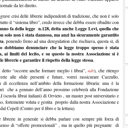
ornale da lei diretto.
grave crisi delle librerie indipendenti di tradizione, che non è solo
tutto il “sistema libro”, credo invece che debba essere ribadito con
 anno fa della legge n.128, detta anche Legge Levi, quella che
 non solo non è stata dannosa, ma anzi ha sicuramente garantito
za
, ponendo freno ad una deregulation che rischiava, questa sì, di
to dobbiamo denunciare che la legge troppo spesso è stata
, ai limiti del lecito, e su questo la nostra Associazione si è
e librerie e garantire il rispetto della legge stessa
.
 detto “occorre anche formare meglio i librai”,
ndr
), che ritengo
rerie alle sfide presenti e future, vorrei rassicurare Cazzullo,
à di eccellenza nell’ambito della formazione libraria: una è la
ri che a gennaio dell’anno prossimo celebrerà alla Fondazione
 (scuola librai italiani) di Orvieto , un master post universitario e
o, fortemente voluta e gestita proprio dalla nostra Associazione e
 dal Cepell (Centro per il libro e la lettura).
e librerie in generale si debba parlare con sempre più forza di
 senso di “offerte promozionali” , ma in quello più pregnante di