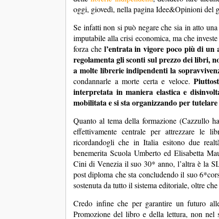
oggi, giovedì, nella pagina Idee&Opinioni del gi
Se infatti non si può negare che sia in atto una 
imputabile alla crisi economica, ma che investe 
l’entrata in vigore poco più di un
forza che
regolamenta gli sconti sul prezzo dei libri,
a molte librerie indipendenti la sopravviven
Piuttos
condannarle a morte certa e veloce.
interpretata in maniera elastica e disinvolta
mobilitata e si sta organizzando per tutelare l
Quanto al tema della formazione (Cazzullo ha
effettivamente centrale per attrezzare le lib
ricordandogli che in Italia esitono due realt
benemerita Scuola Umberto ed Elisabetta Mau
Cini di Venezia il suo 30* anno, l’altra è la SLI
post diploma che sta concludendo il suo 6*cors
sostenuta da tutto il sistema editoriale, oltre che
Credo infine che per garantire un futuro all
Promozione del libro e della lettura, non nel