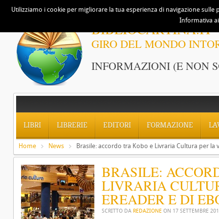
Utilizziamo i cookie per migliorare la tua esperienza di navigazione sulle p
Informativa ai
BIBLIOCARTINA.IT
GIRO DEL MONDO INTO
INFORMAZIONI (E NON S
LIBRI
LIBRERIE
EDITORI
FORMAZIONE
LA
Home
News
Brasile: accordo tra Kobo e Livraria Cultura per la
BRASILE: ACCOR
LIVRARIA CULTUR
EREADER E DI E
SCRITTO DA
REDAZIONE
ON
17 SETTEMBRE 20