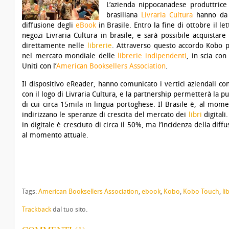
L’azienda nippocanadese produttric
brasiliana
Livraria Cultura
hanno da 
diffusione degli
eBook
in Brasile. Entro la fine di ottobre il l
negozi Livraria Cultura in brasile, e sarà possibile acquistar
direttamente nelle
librerie
. Attraverso questo accordo Kobo p
nel mercato mondiale delle
librerie indipendenti
, in scia con
Uniti con l’
American Booksellers Association
.
Il dispositivo eReader, hanno comunicato i vertici aziendali c
con il logo di Livraria Cultura, e la partnership permetterà la pu
di cui circa 15mila in lingua portoghese. Il Brasile è, al mome
indirizzano le speranze di crescita del mercato dei
libri
digitali
in digitale è cresciuto di circa il 50%, ma l’incidenza della dif
al momento attuale.
Tags:
American Booksellers Association
,
ebook
,
Kobo
,
Kobo Touch
,
li
Trackback
dal tuo sito.