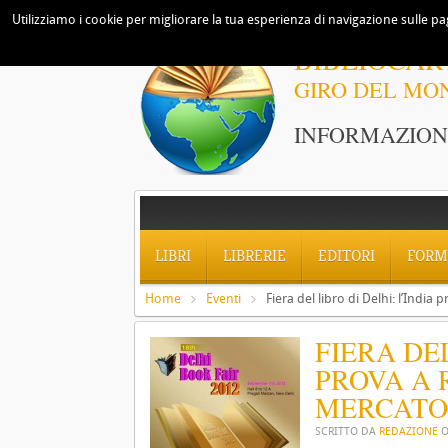
Utilizziamo i cookie per migliorare la tua esperienza di navigazione sulle pag
BIBLIOCAR
GIRO DEL MO
INFORMAZIONI
LIBRI
LIBRERIE
EDITORI
FORM
Home
Eventi
Fiera del libro di Delhi: l’India
FIERA DEL
PROVA A 
MERCATO
SCRITTO DA
REDAZIONE