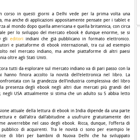
in corso in questi giorni a Delhi vede per la prima volta una
, ma anche di applicazioni appositamente pensate per i tablet e
 terza al mondo dopo quella americana e quella britannica, con circa
ziale per lo sviluppo del mercato ebook è dunque enorme, se si
0 gli
editori
indiani che già pubblicano in formato elettronico.
butori e piattaforme di ebook internazionali, tra cui ad esempio
olto nel mercato indiano, ma anche piattaforme di altri paesi
ia oltre agli Stati Uniti.
ncora tutti da esplorare sul mercato indiano va di pari passo con la
 hanno finora accolto la novità dell’elettronica nel libro. La
onfrontata con la grandezza dell’industria complessiva del libro
la presenza degli ebook negli altri due mercati più grandi del
 negli USA attualmente si stima che un adulto su 5 abbia letto
usione attuale della lettura di ebook in India dipende da una parte
ettura e dall’altra dall’abitudine a usufruire gratuitamente dei
me avverrebbe nel caso degli ebook. Ricca, dunque, l’offerta di
o pubblico di acquirenti.
Tra le novità ci sono per esempio le
trice di libri per bambini di Nuova Delhi che ha sviluppato