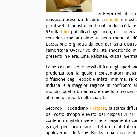
La Fiera del libro 
massiccia presenza di editoria
ebook
in mostra
per il web. L’industria editoriale indiana è la
95mila
libri
pubblicati ogni anno, e il poten
considera che attualmente sono meno di 4
L’occasione è ghiotta dunque per tanti distri
l’americana OverDrive che sta investendo m
presenti in Fiera: Cina, Pakistan, Russia, German
La percezione delle possibilità e degli spazi a
prudenza con la quale i consumatori indiani
diffusione degli ebook è infatti minima, se c
indiana, e a maggior ragione in confronto al
mondo, quello britannico e quello americano;
almeno un ebook nella sua vita.
Secondo il quotidiano
Firstpost
, la scarsa diff
dal costo troppo elevato dei dispositivi di l
contenuti digitali invece che a pagamento co
gadget per incuriosire il lettore e il futur
applicazioni di Vishv Books, una casa edi